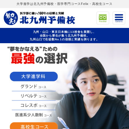
大学進学は北九州予備校・医学専門コースFelix・高校生コース
九州・山口・東京日本橋に13校舎を展開し、
全国から寮生が集う北九州予備校。
九州山口で生徒数No.1の信頼と実績を誇ります。