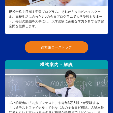
現役合格を目指す学習プログラム。それがキタヨビハイスクー
ル。高校生活に合った3つの会員プログラムで大学受験をサポー
ト。毎日の勉強を大事にし、大学受験に必要な学力を育てる学習
空間を提供します。
高校生コーストップ
模試案内・解説
ズバ的続出の「九大プレテスト」や毎年3万人以上が受験する
「共通テストファイナル」でおなじみのキタヨビ模試。入試本番
に最も近いと言われるキタヨビ模試が合格までナビゲートしま