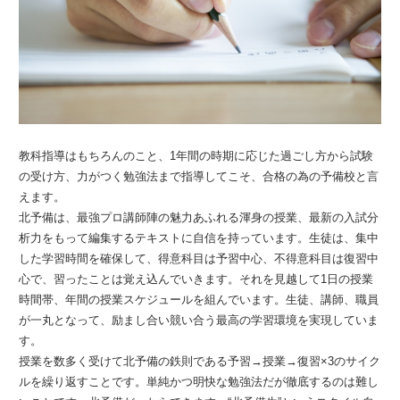
教科指導はもちろんのこと、1年間の時期に応じた過ごし方から試験
の受け方、力がつく勉強法まで指導してこそ、合格の為の予備校と言
えます。
北予備は、最強プロ講師陣の魅力あふれる渾身の授業、最新の入試分
析力をもって編集するテキストに自信を持っています。生徒は、集中
した学習時間を確保して、得意科目は予習中心、不得意科目は復習中
心で、習ったことは覚え込んでいきます。それを見越して1日の授業
時間帯、年間の授業スケジュールを組んでいます。生徒、講師、職員
が一丸となって、励まし合い競い合う最高の学習環境を実現していま
す。
授業を数多く受けて北予備の鉄則である予習→授業→復習×3のサイク
ルを繰り返すことです。単純かつ明快な勉強法だが徹底するのは難し