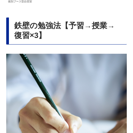
個別ブース型自習室
鉄壁の勉強法【予習→授業→
復習×3】