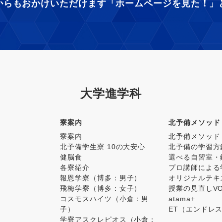
からもおかけいただけます
「ホームページを見た！」
大学進学科
寮案内
北予備メソッド
寮案内
北予備メソッド
北予備学生寮 10の大安心
北予備の学習方
健脳食
選べる自習室・
各寮紹介
プロ講師による
報恩学寮（博多：男子）
オリジナルテキ
飛梅学寮（博多：女子）
授業の見直しV
コスモスハイツ（小倉：男
atama+
子）
ET（エンドレ
学寮アスクレピオス（小倉：