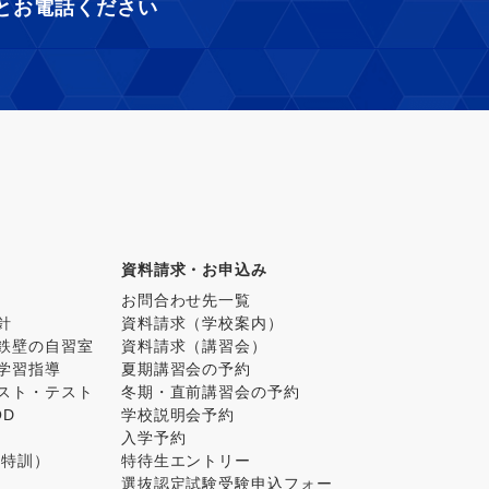
とお電話ください
資料請求・お申込み
お問合わせ先一覧
針
資料請求（学校案内）
鉄壁の自習室
資料請求（講習会）
学習指導
夏期講習会の予約
スト・テスト
冬期・直前講習会の予約
OD
学校説明会予約
入学予約
ス特訓）
特待生エントリー
選抜認定試験受験申込フォー