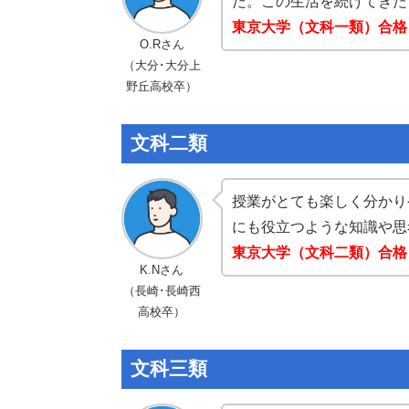
だ。この生活を続けてきた
東京大学（文科一類）合格
O.Rさん
（大分･大分上
野丘高校卒）
文科二類
授業がとても楽しく分かり
にも役立つような知識や思
東京大学（文科二類）合格
K.Nさん
（長崎･長崎西
高校卒）
文科三類