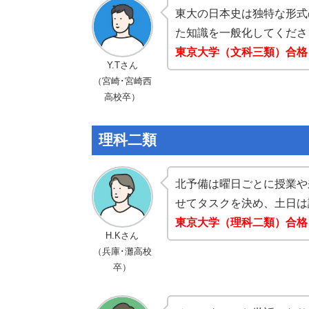
東大の日本史は独特な形式
た知識を一般化してくださ
東京大学（文科三類）合格
Y.Tさん
（宮崎･宮崎西
高校卒）
理科二類
北予備は曜日ごとに授業や
せてタスクを決め、土日は
東京大学（理科二類）合格
H.Kさん
（兵庫･灘高校
卒）