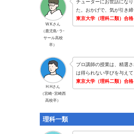
チューターにお世話になり
た。おかげで、気が引き締
東京大学（理科二類）合格
W.Kさん
（鹿児島･ラ･
サール高校
卒）
プロ講師の授業は、精選さ
は得られない学びを与えて
東京大学（理科二類）合格
H.Hさん
（宮崎･宮崎西
高校卒）
理科一類