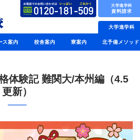
大学進学科
資料請求
大学進学科
ース案内
校舎案内
寮案内
北予備メソッド
格体験記 難関大/本州編（4.5
更新）