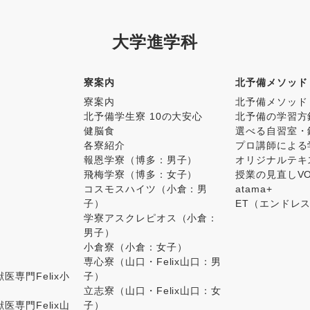
大学進学科
寮案内
北予備メソッド
寮案内
北予備メソッド
北予備学生寮 10の大安心
北予備の学習方
健脳食
選べる自習室・
各寮紹介
プロ講師による
報恩学寮（博多：男子）
オリジナルテキ
飛梅学寮（博多：女子）
授業の見直しV
コスモスハイツ（小倉：男
atama+
子）
ET（エンドレ
学寮アスクレピオス（小倉：
男子）
小倉寮（小倉：女子）
専心寮（山口・Felix山口：男
医専門Felix小
子）
立志寮（山口・Felix山口：女
医専門Felix山
子）