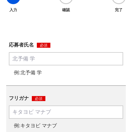
入力
確認
完了
応募者氏名
必須
例:北予備 学
フリガナ
必須
例:キタヨビ マナブ