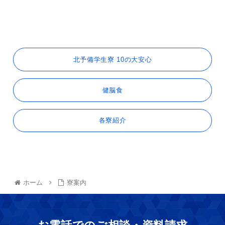
北予備学生寮 10の大安心
健脳食
各寮紹介
ホーム
寮案内