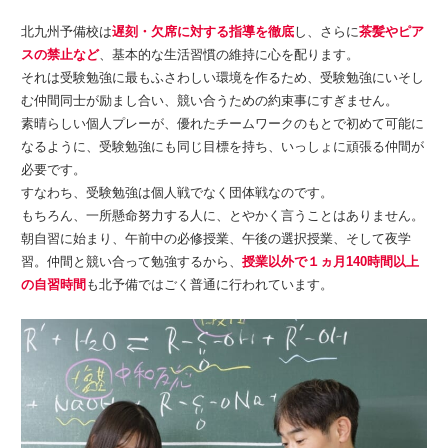
北九州予備校は
遅刻・欠席に対する指導を徹底
し、さらに
茶髪やピア
スの禁止など
、基本的な生活習慣の維持に心を配ります。
それは受験勉強に最もふさわしい環境を作るため、受験勉強にいそし
む仲間同士が励まし合い、競い合うための約束事にすぎません。
素晴らしい個人プレーが、優れたチームワークのもとで初めて可能に
なるように、受験勉強にも同じ目標を持ち、いっしょに頑張る仲間が
必要です。
すなわち、受験勉強は個人戦でなく団体戦なのです。
もちろん、一所懸命努力する人に、とやかく言うことはありません。
朝自習に始まり、午前中の必修授業、午後の選択授業、そして夜学
習。仲間と競い合って勉強するから、
授業以外で１ヵ月140時間以上
の自習時間
も北予備ではごく普通に行われています。