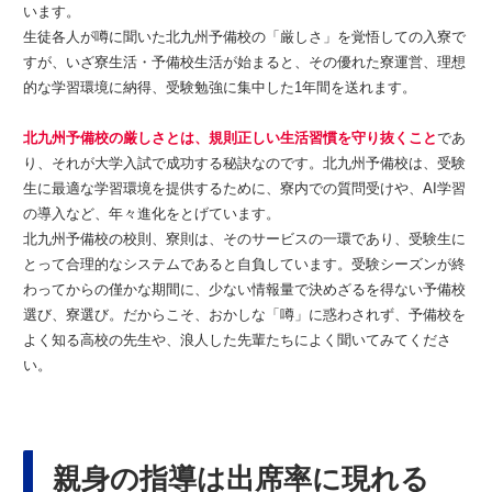
います。
生徒各人が噂に聞いた北九州予備校の「厳しさ」を覚悟しての入寮で
すが、いざ寮生活・予備校生活が始まると、その優れた寮運営、理想
的な学習環境に納得、受験勉強に集中した1年間を送れます。
北九州予備校の厳しさとは、規則正しい生活習慣を守り抜くこと
であ
り、それが大学入試で成功する秘訣なのです。北九州予備校は、受験
生に最適な学習環境を提供するために、寮内での質問受けや、AI学習
の導入など、年々進化をとげています。
北九州予備校の校則、寮則は、そのサービスの一環であり、受験生に
とって合理的なシステムであると自負しています。受験シーズンが終
わってからの僅かな期間に、少ない情報量で決めざるを得ない予備校
選び、寮選び。だからこそ、おかしな「噂」に惑わされず、予備校を
よく知る高校の先生や、浪人した先輩たちによく聞いてみてくださ
い。
親身の指導は出席率に現れる