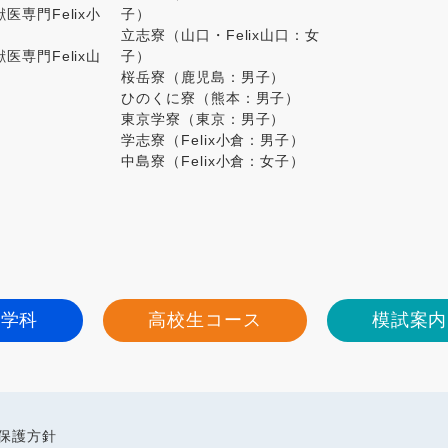
医専門Felix小
子）
立志寮（山口・Felix山口：女
医専門Felix山
子）
桜岳寮（鹿児島：男子）
ひのくに寮（熊本：男子）
東京学寮（東京：男子）
学志寮（Felix小倉：男子）
中島寮（Felix小倉：女子）
進学科
高校生コース
模試案内
保護方針