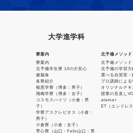
大学進学科
寮案内
北予備メソッド
寮案内
北予備メソッド
北予備学生寮 10の大安心
北予備の学習方
健脳食
選べる自習室・
各寮紹介
プロ講師による
報恩学寮（博多：男子）
オリジナルテキ
飛梅学寮（博多：女子）
授業の見直しV
コスモスハイツ（小倉：男
atama+
子）
ET（エンドレ
学寮アスクレピオス（小倉：
男子）
小倉寮（小倉：女子）
専心寮（山口・Felix山口：男