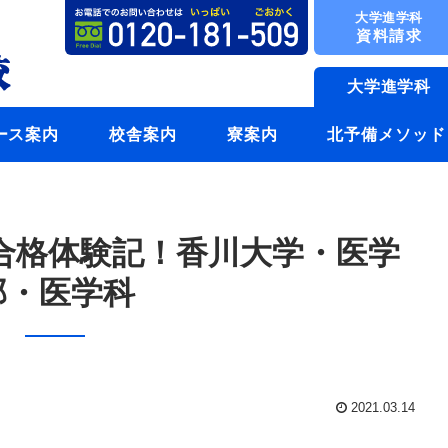
大学進学科
資料請求
大学進学科
ース案内
校舎案内
寮案内
北予備メソッド
 合格体験記！香川大学・医学
部・医学科
2021.03.14