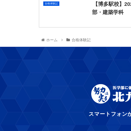
【博多駅校】2
合格体験記
部・建築学科
ホーム
合格体験記
スマートフォン