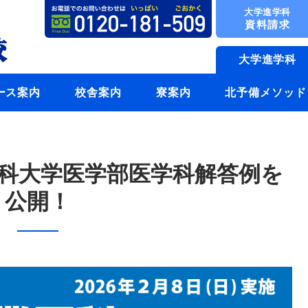
大学進学科
資料請求
大学進学科
ース案内
校舎案内
寮案内
北予備メソッド
医科大学医学部医学科解答例を
公開！