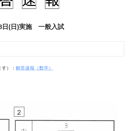
月8日(日)実施 一般入試
ます）：
解答速報（数学）